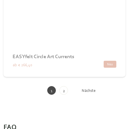
EASYfelt Circle Art Currents
Neu
ab
€ 266,40
Nächste
1
2
FAQ