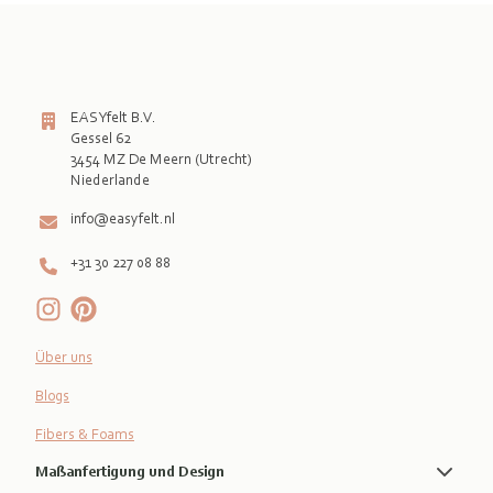
EASYfelt B.V.
Gessel 62
3454 MZ De Meern (Utrecht)
info@easyfelt.nl
+31 30 227 08 88
Über uns
Blogs
Fibers & Foams
Maßanfertigung und Design