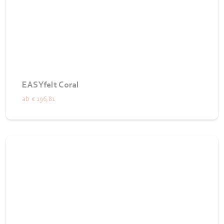
EASYfelt Coral
ab
€ 196,81