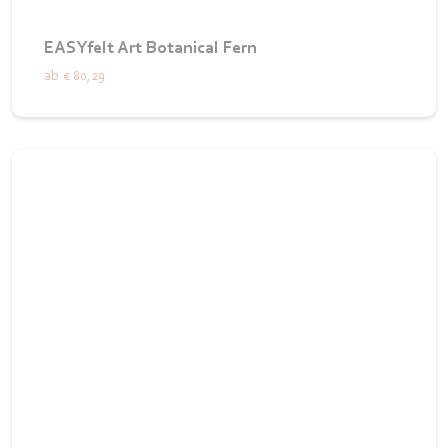
EASYfelt Art Botanical Fern
ab
€ 80,29