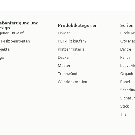
aßanfertigung und
Produktkategorien
Serien
esign
gener Entwurf
Divider
Circle Ar
T-Filz bearbeiten
PET-Filz kaufen?
City Ma
jekte
Plattenmaterial
Divide
go
Decke
Fency
Muster
LeaveM
Trennwände
Organic 
Wanddekoration
Panel
Scandina
Signatur
Stick
Tile