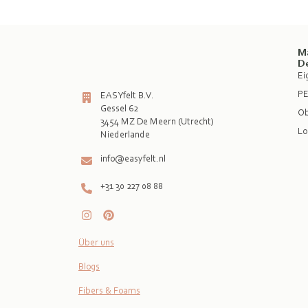
M
D
Ei
PE
EASYfelt B.V.
Gessel 62
Ob
3454 MZ De Meern (Utrecht)
Lo
info@easyfelt.nl
+31 30 227 08 88
Über uns
Blogs
Fibers & Foams