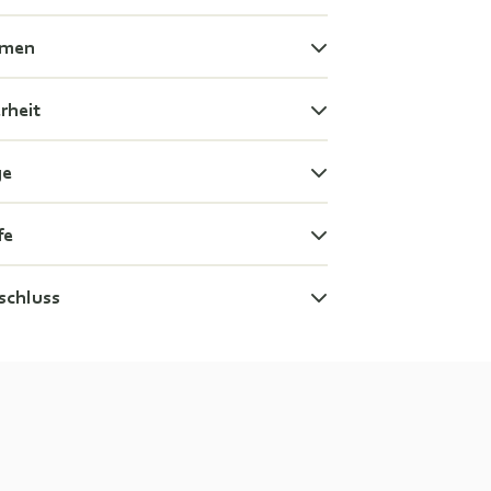
hmen
rheit
ge
fe
schluss