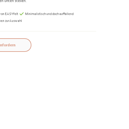
en unten stellen.
 von EASYfelt
Minimalistisch und doch auffallend
nen zur Auswahl
nfordern