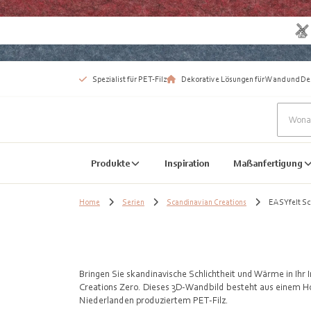
Spezialist für PET-Filz
Dekorative Lösungen für Wand und De
Produkte
Inspiration
Maßanfertigung
Home
Serien
Scandinavian Creations
EASYfelt Sc
Bringen Sie skandinavische Schlichtheit und Wärme in Ihr 
Creations Zero. Dieses 3D-Wandbild besteht aus einem Ho
Niederlanden produziertem PET-Filz.