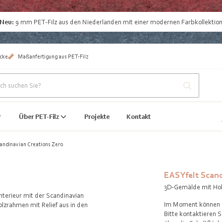
Neu:
9 mm
PET-Filz aus den Niederlanden
mit einer modernen Farbkollektio
cke
Maßanfertigung aus PET-Filz
Über PET-Filz
Projekte
Kontakt
andinavian Creations Zero
EASYfelt Scand
3D-Gemälde mit Ho
Interieur mit der Scandinavian
Im Moment können Si
lzrahmen mit Relief aus in den
Bitte kontaktieren 