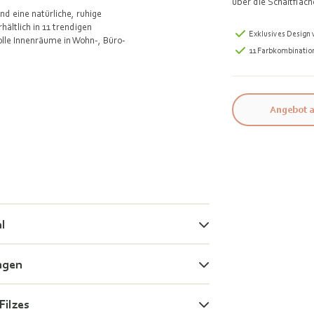
über die Schaltfläch
nd eine natürliche, ruhige
hältlich in 11 trendigen
Exklusives Design
olle Innenräume in Wohn-, Büro-
11 Farbkombinatio
Angebot a
al
ngen
Filzes