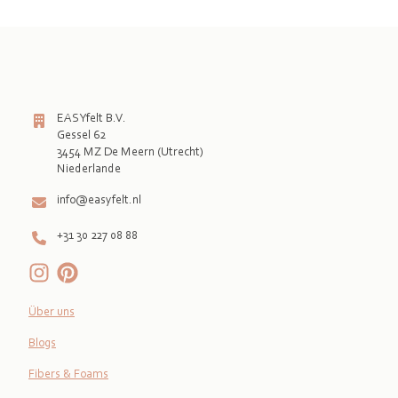
EASYfelt B.V.
Gessel 62
3454 MZ De Meern (Utrecht)
info@easyfelt.nl
+31 30 227 08 88
Über uns
Blogs
Fibers & Foams