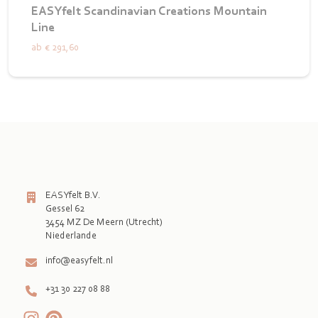
EASYfelt Scandinavian Creations Mountain
Line
ab
€ 291,60
EASYfelt B.V.
Gessel 62
3454 MZ De Meern (Utrecht)
info@easyfelt.nl
+31 30 227 08 88