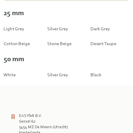
25 mm
Light Grey
Silver Grey
Dark Grey
Cotton Beige
Stone Beige
Desert Taupe
50 mm
White
Silver Grey
Black
EASYfelt B.V.
Gessel 62
3454 MZ De Meern (Utrecht)