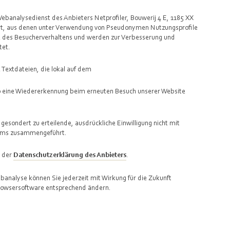
banalysedienst des Anbieters Netprofiler, Bouwerij 4 E, 1185 XX
rt, aus denen unter Verwendung von Pseudonymen Nutzungsprofile
se des Besucherverhaltens und werden zur Verbesserung und
tet.
 Textdateien, die lokal auf dem
o eine Wiedererkennung beim erneuten Besuch unserer Website
esondert zu erteilende, ausdrückliche Einwilligung nicht mit
yms zusammengeführt.
n der
Datenschutzerklärung des Anbieters
.
nalyse können Sie jederzeit mit Wirkung für die Zukunft
Browsersoftware entsprechend ändern.