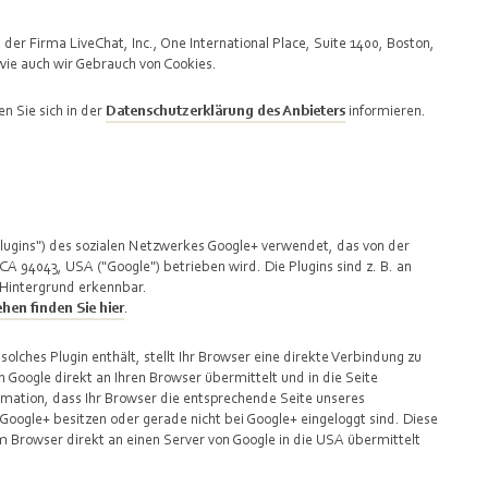
er Firma LiveChat, Inc., One International Place, Suite 1400, Boston,
ie auch wir Gebrauch von Cookies.
 Sie sich in der
Datenschutzerklärung des Anbieters
informieren.
Plugins") des sozialen Netzwerkes Google+ verwendet, das von der
A 94043, USA ("Google") betrieben wird. Die Plugins sind z. B. an
Hintergrund erkennbar.
hen finden Sie hier
.
solches Plugin enthält, stellt Ihr Browser eine direkte Verbindung zu
n Google direkt an Ihren Browser übermittelt und in die Seite
rmation, dass Ihr Browser die entsprechende Seite unseres
 Google+ besitzen oder gerade nicht bei Google+ eingeloggt sind. Diese
rem Browser direkt an einen Server von Google in die USA übermittelt