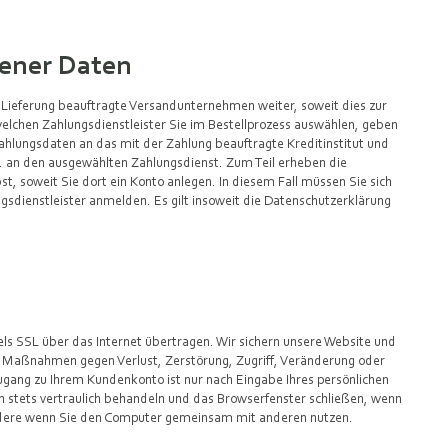
ener Daten
r Lieferung beauftragte Versandunternehmen weiter, soweit dies zur
 welchen Zahlungsdienstleister Sie im Bestellprozess auswählen, geben
ahlungsdaten an das mit der Zahlung beauftragte Kreditinstitut und
w. an den ausgewählten Zahlungsdienst. Zum Teil erheben die
t, soweit Sie dort ein Konto anlegen. In diesem Fall müssen Sie sich
sdienstleister anmelden. Es gilt insoweit die Datenschutzerklärung
ls SSL über das Internet übertragen. Wir sichern unsere Website und
e Maßnahmen gegen Verlust, Zerstörung, Zugriff, Veränderung oder
ugang zu Ihrem Kundenkonto ist nur nach Eingabe Ihres persönlichen
n stets vertraulich behandeln und das Browserfenster schließen, wenn
ndere wenn Sie den Computer gemeinsam mit anderen nutzen.