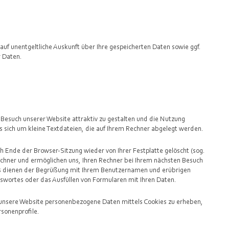
f unentgeltliche Auskunft über Ihre gespeicherten Daten sowie ggf.
r Daten.
Besuch unserer Website attraktiv zu gestalten und die Nutzung
 sich um kleine Textdateien, die auf Ihrem Rechner abgelegt werden.
 Ende der Browser-Sitzung wieder von Ihrer Festplatte gelöscht (sog.
echner und ermöglichen uns, Ihren Rechner bei Ihrem nächsten Besuch
ies dienen der Begrüßung mit Ihrem Benutzernamen und erübrigen
sswortes oder das Ausfüllen von Formularen mit Ihren Daten.
 unsere Website personenbezogene Daten mittels Cookies zu erheben,
rsonenprofile.