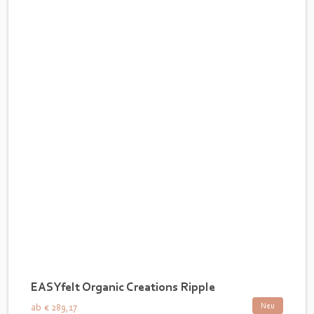
EASYfelt Organic Creations Ripple
Neu
ab
€ 289,17