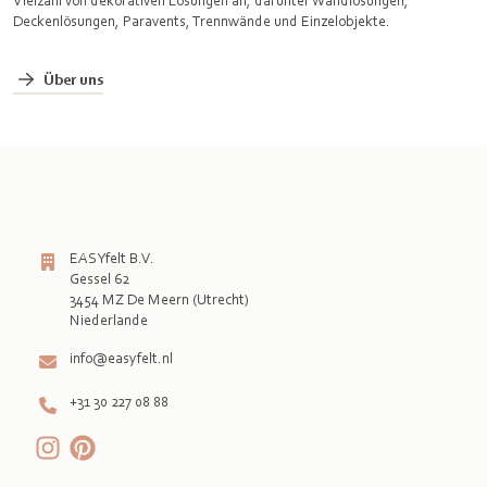
Vielzahl von dekorativen Lösungen an, darunter Wandlösungen,
Deckenlösungen, Paravents, Trennwände und Einzelobjekte.
Über uns
EASYfelt B.V.
Gessel 62
3454 MZ De Meern (Utrecht)
info@easyfelt.nl
+31 30 227 08 88