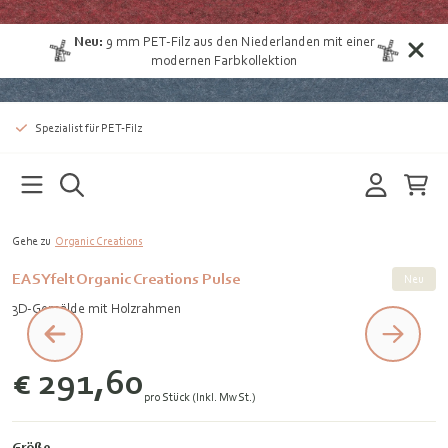
Neu:
9 mm
PET-Filz aus den Niederlanden
mit einer
modernen Farbkollektion
Spezialist für PET-Filz
Gehe zu
Organic Creations
EASYfelt Organic Creations Pulse
Neu
3D-Gemälde mit Holzrahmen
€ 291,60
pro Stück (Inkl. MwSt.)
Größe