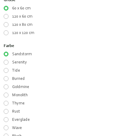
60 x 60 cm
120 x 60 cm
120 x 80 cm
120 x 120 cm
Farbe
Sandstorm
Serenity
Tide
Burned
Goldmine
Monolith
Thyme
Rust
Everglade
Wave
Blush