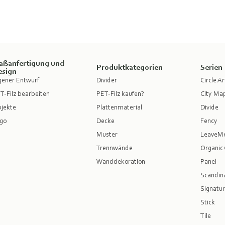
aßanfertigung und
Produktkategorien
Serien
esign
gener Entwurf
Divider
Circle Ar
T-Filz bearbeiten
PET-Filz kaufen?
City Ma
jekte
Plattenmaterial
Divide
go
Decke
Fency
Muster
LeaveM
Trennwände
Organic 
Wanddekoration
Panel
Scandina
Signatur
Stick
Tile