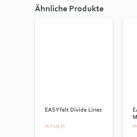
Ähnliche Produkte
EASYfelt Divide Lines
E
M
ab
€ 431,83
ab