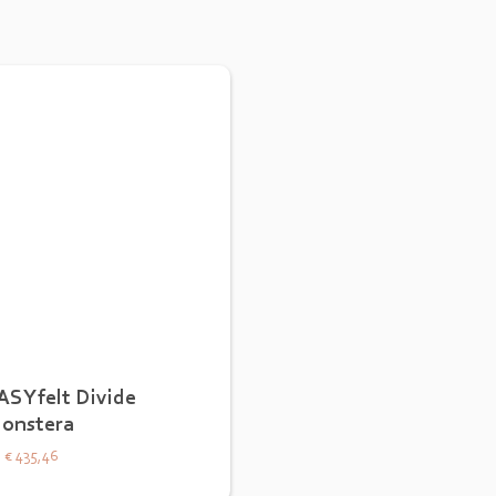
ASYfelt Divide
onstera
€ 435,46