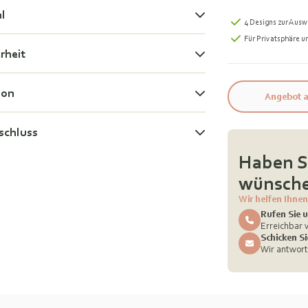
al
4 Designs zur Ausw
Für Privatsphäre u
rheit
ion
Angebot a
schluss
Haben Si
wünsche
Wir helfen Ihnen
Rufen Sie u
Erreichbar v
Schicken Si
Wir antwort