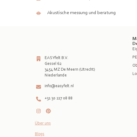
Akustische messung und beratung
M
D
Ei
PE
EASYfelt B.V.
Gessel 62
Ob
3454 MZ De Meern (Utrecht)
Lo
info@easyfelt.nl
+31 30 227 08 88
Über uns
Blogs