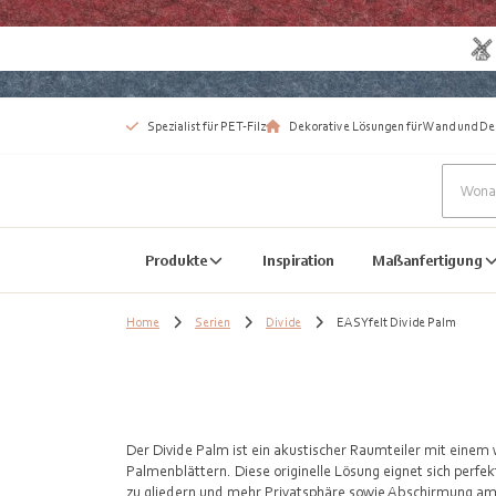
Spezialist für PET-Filz
Dekorative Lösungen für Wand und De
Produkte
Inspiration
Maßanfertigung
Home
Serien
Divide
EASYfelt Divide Palm
Der Divide Palm ist ein akustischer Raumteiler mit eine
Palmenblättern. Diese originelle Lösung eignet sich perf
zu gliedern und mehr Privatsphäre sowie Abschirmung am 