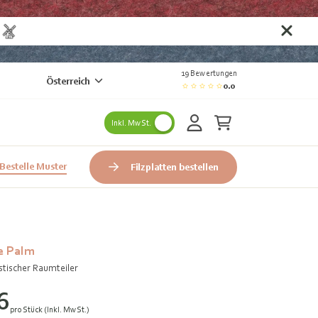
n
19 Bewertungen
Österreich
0.0
Inkl. MwSt.
Bestelle Muster
Filzplatten bestellen
e Palm
tischer Raumteiler
6
pro Stück (Inkl. MwSt.)