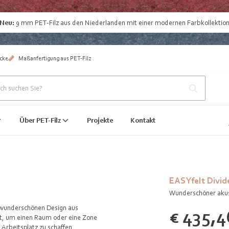
Neu:
9 mm
PET-Filz aus den Niederlanden
mit einer modernen Farbkollektio
cke
Maßanfertigung aus PET-Filz
Über PET-Filz
Projekte
Kontakt
EASYfelt Divid
Wunderschöner akus
m wunderschönen Design aus
€ 435,4
ekt, um einen Raum oder eine Zone
Arbeitsplatz zu schaffen.