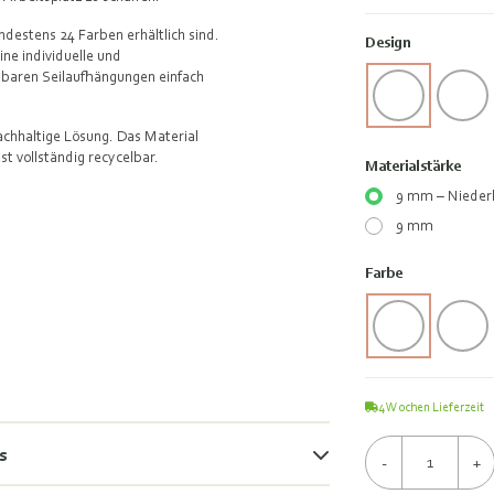
ndestens 24 Farben erhältlich sind.
Design
ne individuelle und
llbaren Seilaufhängungen einfach
achhaltige Lösung. Das Material
t vollständig recycelbar.
Materialstärke
9 mm – Niederl
9 mm
Farbe
4
Wochen Lieferzeit
s
-
+