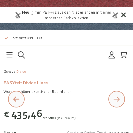
Neu:
9 mm
PET-Filz aus den Niederlanden
mit einer
modernen Farbkollektion
Spezialist für PET-Filz
Gehe zu
Divide
EASYfelt Divide Lines
Wunderschöner akustischer Raumteiler
€ 435,46
pro Stück (Inkl. MwSt.)
Design
Gewählte Option: Typ A | 90 x 240 cm