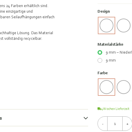
ens 24 Farben erhältlich sind.
ne einzigartige und
Design
llbaren Seilaufhängungen einfach
achhaltige Lösung. Das Material
t vollständig recycelbar.
Materialstärke
9 mm – Niederl
9 mm
Farbe
4
Wochen Lieferzeit
s
-
+