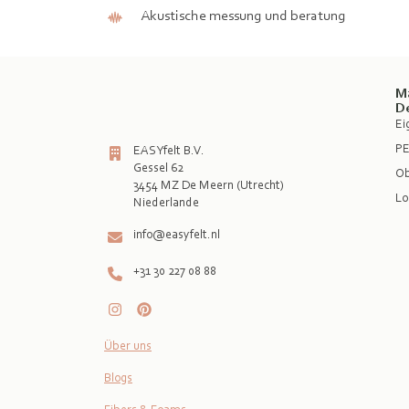
Akustische messung und beratung
M
D
Ei
PE
EASYfelt B.V.
Gessel 62
Ob
3454 MZ De Meern (Utrecht)
Lo
info@easyfelt.nl
+31 30 227 08 88
Über uns
Blogs