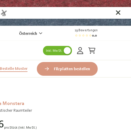
n
19 Bewertungen
Österreich
0.0
Inkl. MwSt.
Bestelle Muster
Filzplatten bestellen
e Monstera
tischer Raumteiler
6
pro Stück (Inkl. MwSt.)