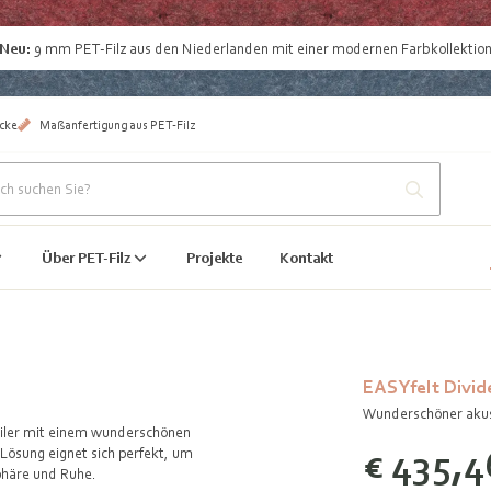
Neu:
9 mm
PET-Filz aus den Niederlanden
mit einer modernen Farbkollektio
cke
Maßanfertigung aus PET-Filz
Über PET-Filz
Projekte
Kontakt
EASYfelt Divid
Wunderschöner akus
teiler mit einem wunderschönen
€ 435,4
Lösung eignet sich perfekt, um
phäre und Ruhe.