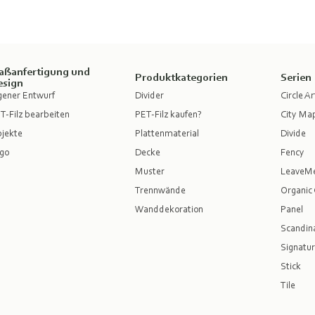
aßanfertigung und
Produktkategorien
Serien
esign
gener Entwurf
Divider
Circle Ar
T-Filz bearbeiten
PET-Filz kaufen?
City Ma
jekte
Plattenmaterial
Divide
go
Decke
Fency
Muster
LeaveM
Trennwände
Organic 
Wanddekoration
Panel
Scandina
Signatur
Stick
Tile