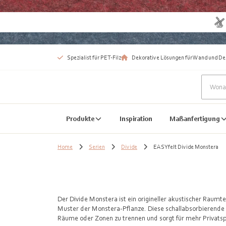
Spezialist für PET-Filz
Dekorative Lösungen für Wand und De
Produkte
Inspiration
Maßanfertigung
Home
Serien
Divide
EASYfelt Divide Monstera
Der Divide Monstera ist ein origineller akustischer Raum
Muster der Monstera-Pflanze. Diese schallabsorbierende 
Räume oder Zonen zu trennen und sorgt für mehr Privats