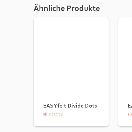
Ähnliche Produkte
EASYfelt Divide Dots
E
ab
€ 439,08
ab