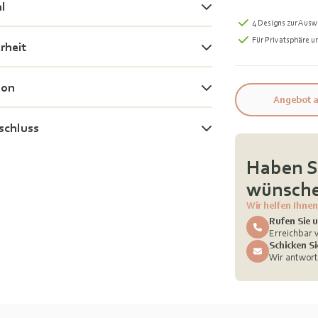
al
4 Designs zur Ausw
Für Privatsphäre u
rheit
ion
Angebot a
schluss
Haben Si
wünsche
Wir helfen Ihnen
Rufen Sie u
Erreichbar v
Schicken Si
Wir antwort