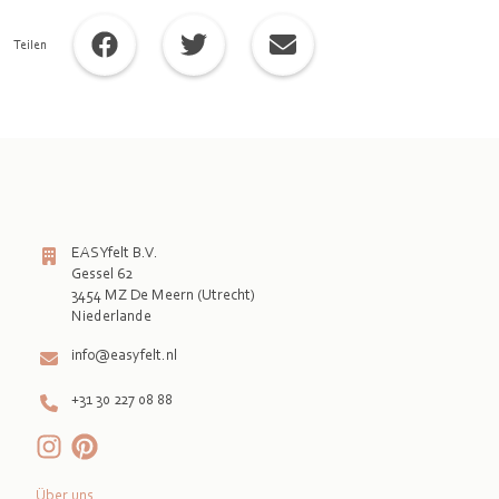
Teilen
EASYfelt B.V.
Gessel 62
3454 MZ De Meern (Utrecht)
info@easyfelt.nl
+31 30 227 08 88
Über uns