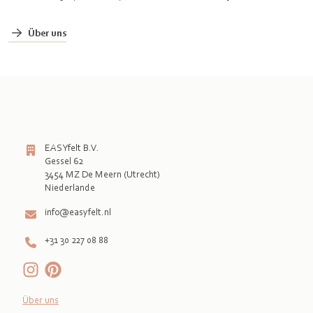
Über uns
EASYfelt B.V.
Gessel 62
3454 MZ De Meern (Utrecht)
info@easyfelt.nl
+31 30 227 08 88
Über uns