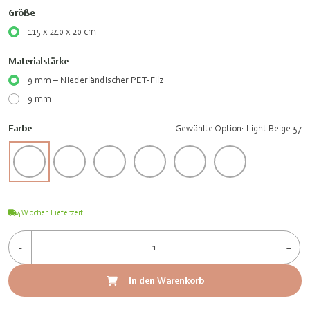
Größe
115 x 240 x 20 cm
Materialstärke
9 mm – Niederländischer PET-Filz
9 mm
Farbe
Gewählte Option: Light Beige 57
4
Wochen Lieferzeit
-
+
In den Warenkorb