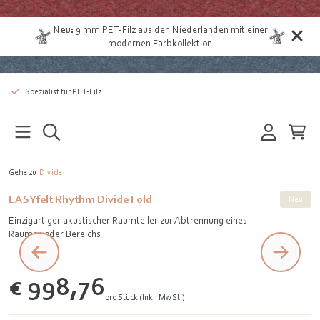
Neu:
9 mm
PET-Filz aus den Niederlanden
mit einer
modernen Farbkollektion
Spezialist für PET-Filz
Gehe zu
Divide
EASYfelt Rhythm Divide Fold
Neu
Einzigartiger akustischer Raumteiler zur Abtrennung eines
Raumes oder Bereichs
€ 998,76
pro Stück (Inkl. MwSt.)