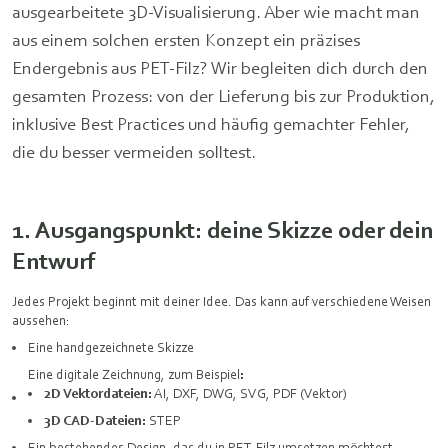
ausgearbeitete 3D-Visualisierung. Aber wie macht man
aus einem solchen ersten Konzept ein präzises
Endergebnis aus PET-Filz? Wir begleiten dich durch den
gesamten Prozess: von der Lieferung bis zur Produktion,
inklusive Best Practices und häufig gemachter Fehler,
die du besser vermeiden solltest.
1. Ausgangspunkt: deine Skizze oder dein
Entwurf
Jedes Projekt beginnt mit deiner Idee. Das kann auf verschiedene Weisen
aussehen:
Eine handgezeichnete Skizze
Eine digitale Zeichnung, zum Beispiel
:
2D Vektordateien:
AI, DXF, DWG, SVG, PDF (Vektor)
3D CAD‑Dateien:
STEP
Ein bestehendes Design, das du in PET‑Filz umsetzen möchtest