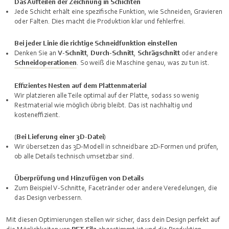
Das Aufteilen der Zeichnung in Schichten
Jede Schicht erhält eine spezifische Funktion, wie Schneiden, Gravieren
oder Falten. Dies macht die Produktion klar und fehlerfrei.
Bei jeder Linie die richtige Schneidfunktion einstellen
Denken Sie an
V‑Schnitt
,
Durch‑Schnitt
,
Schrägschnitt
oder andere
Schneidoperationen
. So weiß die Maschine genau, was zu tun ist.
Effizientes Nesten auf dem Plattenmaterial
Wir platzieren alle Teile optimal auf der Platte, sodass so wenig
Restmaterial wie möglich übrig bleibt. Das ist nachhaltig und
kosteneffizient.
(Bei Lieferung einer 3D-Datei)
Wir übersetzen das 3D-Modell in schneidbare 2D-Formen und prüfen,
ob alle Details technisch umsetzbar sind.
Überprüfung und Hinzufügen von Details
Zum Beispiel V‑Schnitte, Facetränder oder andere Veredelungen, die
das Design verbessern.
Mit diesen Optimierungen stellen wir sicher, dass dein Design perfekt auf