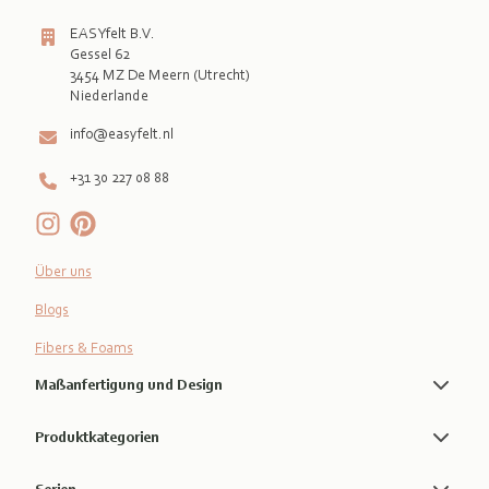
EASYfelt B.V.
Gessel 62
3454 MZ De Meern (Utrecht)
info@easyfelt.nl
+31 30 227 08 88
Über uns
Blogs
Fibers & Foams
Maßanfertigung und Design
Produktkategorien
Serien