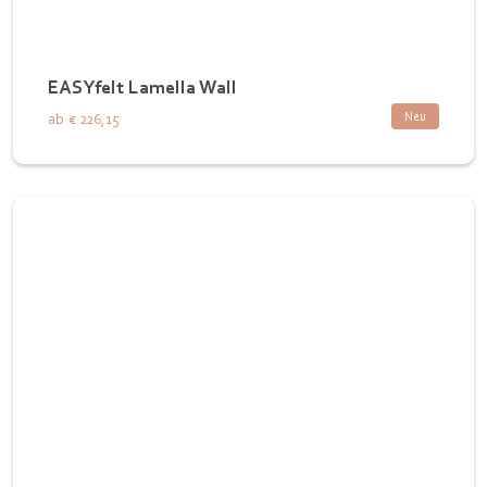
EASYfelt Lamella Wall
Neu
ab
€ 226,15