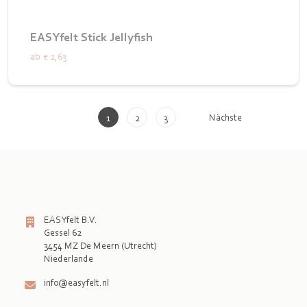
EASYfelt Stick Jellyfish
ab
€ 2,63
Nächste
1
2
3
EASYfelt B.V.
Gessel 62
3454 MZ De Meern (Utrecht)
info@easyfelt.nl