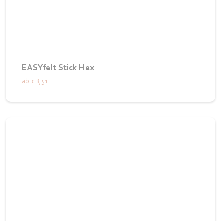
EASYfelt Stick Hex
ab
€ 8,51