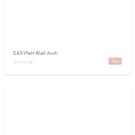
EASYfelt Wall Arch
Neu
ab
€ 171,36