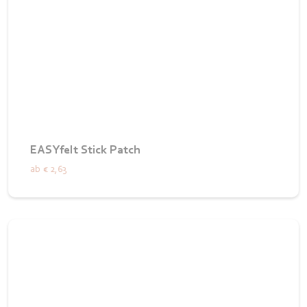
EASYfelt Stick Patch
ab
€ 2,63