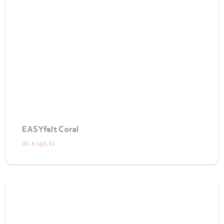
EASYfelt Coral
ab
€ 196,81