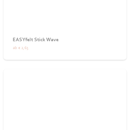
EASYfelt Stick Wave
ab
€ 2,63