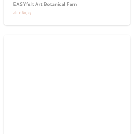
EASYfelt Art Botanical Fern
ab
€ 80,29