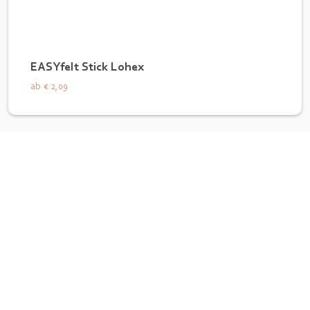
EASYfelt Stick Lohex
ab
€ 2,09