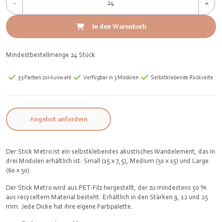
-
+
In den Warenkorb
Mindestbestellmenge 24 Stück
53 Farben zur Auswahl
Verfügbar in 3 Modulen
Selbstklebende Rückseite
Angebot anfordern
Der Stick Metro ist ein selbstklebendes akustisches Wandelement, das in
drei Modulen erhältlich ist: Small (15 x 7,5), Medium (30 x 15) und Large
(60 x 30).
Der Stick Metro wird aus PET-Filz hergestellt, der zu mindestens 50 %
aus recyceltem Material besteht. Erhältlich in den Stärken 9, 12 und 25
mm. Jede Dicke hat ihre eigene Farbpalette.