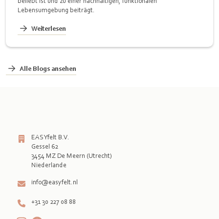
beliebt ist und zu einer nachhaltigen, funktionalen
Lebensumgebung beiträgt.
Weiterlesen
Alle Blogs ansehen
EASYfelt B.V.
Gessel 62
3454 MZ De Meern (Utrecht)
info@easyfelt.nl
+31 30 227 08 88