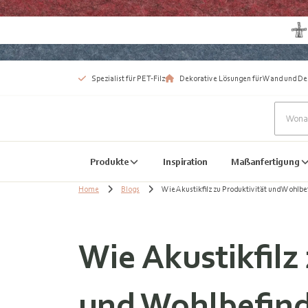
Spezialist für PET-Filz
Dekorative Lösungen für Wand und De
Produkte
Inspiration
Maßanfertigung
Home
Blogs
Wie Akustikfilz zu Produktivität und Wohlbe
Wie Akustikfilz
und Wohlbefind