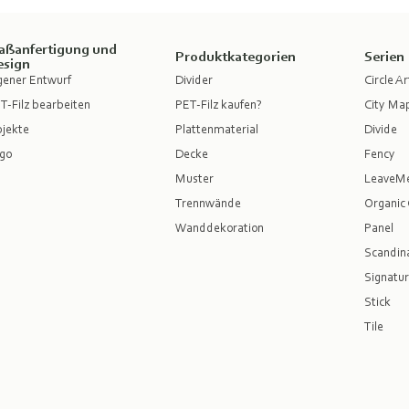
aßanfertigung und
Produktkategorien
Serien
esign
gener Entwurf
Divider
Circle Ar
T-Filz bearbeiten
PET-Filz kaufen?
City Ma
jekte
Plattenmaterial
Divide
go
Decke
Fency
Muster
LeaveM
Trennwände
Organic 
Wanddekoration
Panel
Scandina
Signatur
Stick
Tile