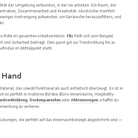
lität der Umgebung verbunden, in der sie arbeiten. Ein Raum, der
entration, Zusammenarbeit und Kreativität. Akustischer Komfort
 weniger Anstrengung aufwenden, um Geräusche herauszufiltern, und
ges.
e Rolle im gesamten Arbeitserlebnis.
Filz
fühlt sich zum Beispiel
t und Sicherheit beiträgt. Dies passt gut zur Trendrichtung hin zu
efinden im Mittelpunkt steht.
n Hand
Material, das sowohl funktional als auch ästhetisch überzeugt. Es ist in
ch es perfekt in moderne Bürobe (Büro-)Innenräume, Hospitality-
andverkleidung
,
Deckenpaneelen
oder
Abtrennungen
schaffst du
umwirkung zu verlieren.
he Lösungen, die perfekt auf das Innenraumkonzept abgestimmt sind —