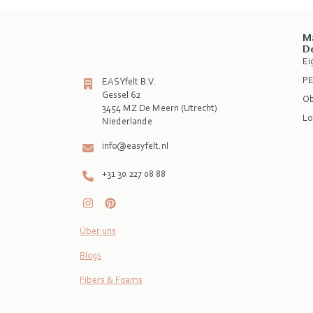
M
D
Ei
PE
EASYfelt B.V.
Gessel 62
Ob
3454 MZ De Meern (Utrecht)
Lo
info@easyfelt.nl
+31 30 227 08 88
Über uns
Blogs
Fibers & Foams