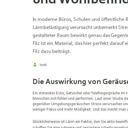
In moderne Büros, Schulen und öffentliche R
Lärmbelästigung verursacht unbemerkt Stres
gestalteter Raum bewirkt genau das Gegentei
Filz ist ein Material, das hier perfekt darauf
Filz dazu beiträgt.
Yentl
Die Auswirkung von Geräusc
Ein störendes Echo, Getuschel oder Telefongespräche im 
Menschen sich fühlen und performen. Laut einer Studie d
gegenüber Umgebungsgeräuschen Stress verursachen und d
weniger Fokus und mehr Müdigkeit. Und das merkt man a
Glücklicherweise ist Lärm ein Faktor, den Sie aktiv beein
schaffen Sie eine ruhigere und gesündere Arbeitsumgeb