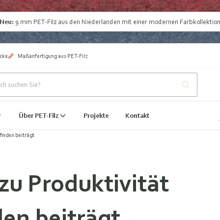
Neu:
9 mm
PET-Filz aus den Niederlanden
mit einer modernen Farbkollektio
cke
Maßanfertigung aus PET-Filz
Über PET-Filz
Projekte
Kontakt
finden beiträgt
 zu Produktivität
en beiträgt