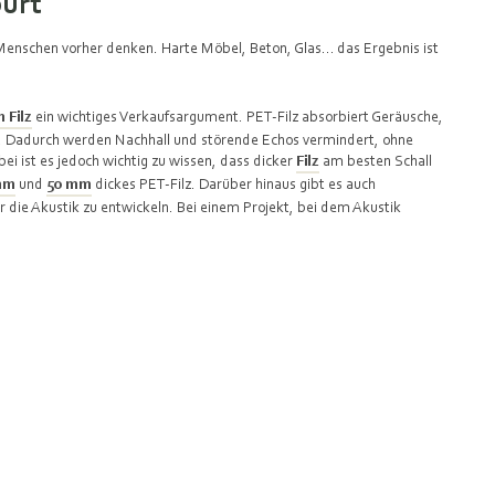
pürt
s Menschen vorher denken. Harte Möbel, Beton, Glas… das Ergebnis ist
 Filz
ein wichtiges Verkaufsargument. PET‑Filz absorbiert Geräusche,
“. Dadurch werden Nachhall und störende Echos vermindert, ohne
 ist es jedoch wichtig zu wissen, dass dicker
Filz
am besten Schall
mm
und
50 mm
dickes PET-Filz. Darüber hinaus gibt es auch
r die Akustik zu entwickeln. Bei einem Projekt, bei dem Akustik