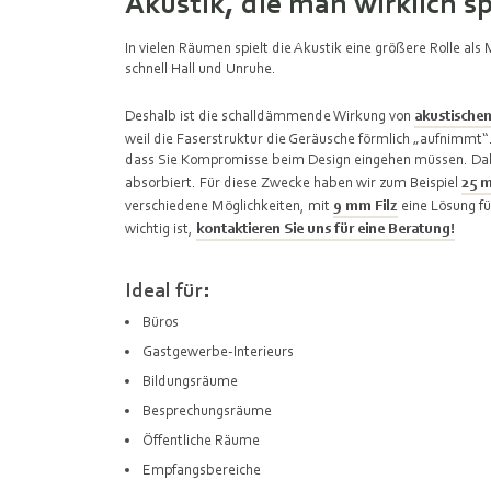
Akustik, die man wirklich s
In vielen Räumen spielt die Akustik eine größere Rolle al
schnell Hall und Unruhe.
Deshalb ist die schalldämmende Wirkung von
akustischem
weil die Faserstruktur die Geräusche förmlich „aufnimmt
dass Sie Kompromisse beim Design eingehen müssen. Dabei
absorbiert. Für diese Zwecke haben wir zum Beispiel
25 
verschiedene Möglichkeiten, mit
9 mm Filz
eine Lösung fü
wichtig ist,
kontaktieren Sie uns für eine Beratung!
Ideal für:
Büros
Gastgewerbe-Interieurs
Bildungsräume
Besprechungsräume
Öffentliche Räume
Empfangsbereiche