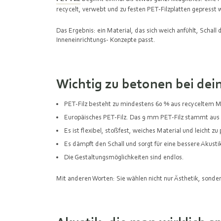
recycelt, verwebt und zu festen PET‑Filzplatten gepresst 
Das Ergebnis: ein Material, das sich weich anfühlt, Schal
Inneneinrichtungs- Konzepte passt.
Wichtig zu betonen bei dei
PET-Filz besteht zu mindestens 60 % aus recyceltem Mat
Europäisches PET-Filz. Das 9 mm PET-Filz stammt au
Es ist flexibel, stoßfest, weiches Material und leicht zu
Es dämpft den Schall und sorgt für eine bessere Akusti
Die Gestaltungsmöglichkeiten sind endlos.
Mit anderen Worten: Sie wählen nicht nur Ästhetik, sonde