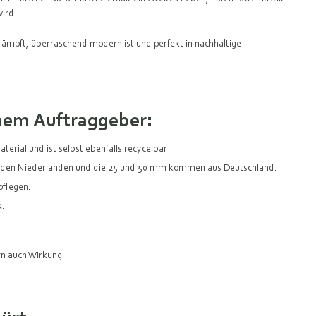
wird.
l dämpft, überraschend modern ist und perfekt in nachhaltige
nem Auftraggeber:
erial und ist selbst ebenfalls recycelbar
s den Niederlanden und die 25 und 50 mm kommen aus Deutschland.
 pflegen.
k.
rn auch Wirkung.