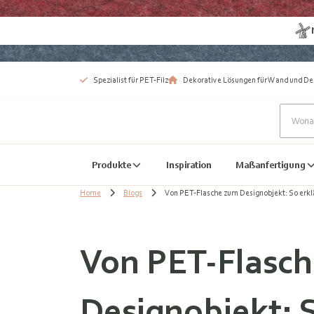
Spezialist für PET-Filz
Dekorative Lösungen für Wand und De
Produkte
Inspiration
Maßanfertigung
Home
Blogs
Von PET-Flasche zum Designobjekt: So erklä
Von PET-Flasc
Designobjekt: S