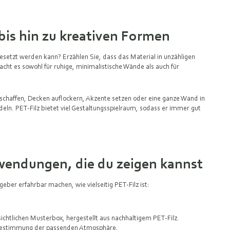
is hin zu kreativen Formen
gesetzt werden kann? Erzählen Sie, dass das Material in unzähligen
cht es sowohl für ruhige, minimalistische Wände als auch für
schaffen, Decken auflockern, Akzente setzen oder eine ganze Wand in
ln. PET‑Filz bietet viel Gestaltungsspielraum, sodass er immer gut
wendungen, die du zeigen kannst
eber erfahrbar machen, wie vielseitig PET‑Filz ist:
sichtlichen Musterbox, hergestellt aus nachhaltigem PET-Filz.
r Bestimmung der passenden Atmosphäre.