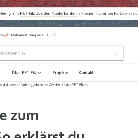
Neu:
9 mm
PET-Filz aus den Niederlanden
mit einer modernen Farbkollektio
cke
Maßanfertigung aus PET-Filz
Über PET-Filz
Projekte
Kontakt
rst du deinen Auftraggebern die Geschichte des PET-Filzes
he zum
o erklärst du