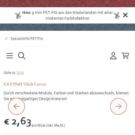
Neu:
9 mm
PET-Filz aus den Niederlanden
mit einer
modernen Farbkollektion
Spezialist für PET-Filz
Gehe zu
Stick
EASYfelt Stick Curve
Durch verschiedene Module, Farben und Stärken abzuwechseln, können
Sie ein einzigartiges Design kreieren!
€ 2,63
pro Stück (Inkl. MwSt.)