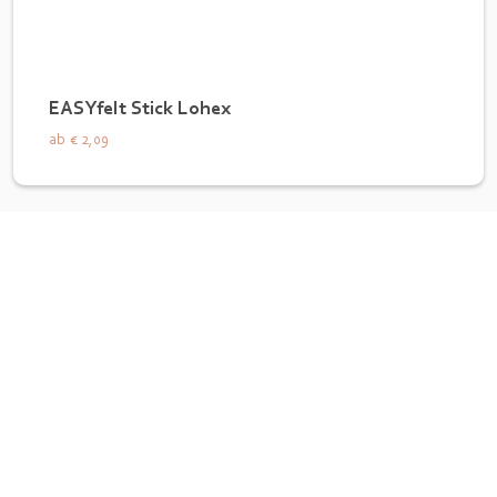
EASYfelt Stick Lohex
ab
€ 2,09