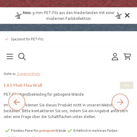
Neu:
9 mm
PET-Filz aus den Niederlanden
mit einer
modernen Farbkollektion
Spezialist für PET-Filz
Gehe zu
Signature Walls
EASYfelt Flex Wall
Neu
PET-Filz Wandbekleding für gebogene Wände
Im Moment können Sie dieses Produkt nicht in unseren Webshop
bestellen. Bitte kontaktieren Sie uns, indem Sie ein Angebot anfordern
oder eine Frage über die Schaltflächen unten stellen.
Flexibles Panel für
gebogene
Wände
Erhältlich in mehreren Farben