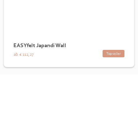
EASYfelt Japandi Wall
Top seller
ab
€ 112,27