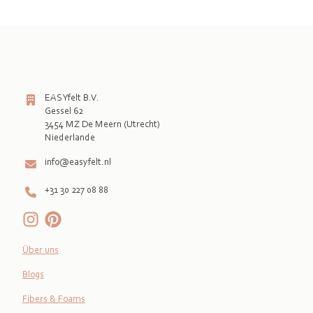
EASYfelt B.V.
Gessel 62
3454 MZ De Meern (Utrecht)
info@easyfelt.nl
+31 30 227 08 88
Über uns
Blogs
Fibers & Foams