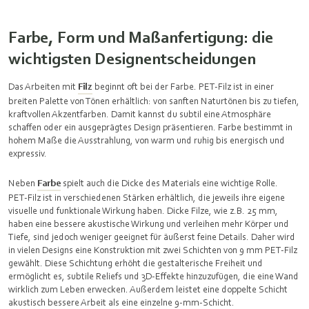
Farbe, Form und Maßanfertigung: die
wichtigsten Designentscheidungen
Das Arbeiten mit
Filz
beginnt oft bei der Farbe. PET‑Filz ist in einer
breiten Palette von Tönen erhältlich: von sanften Naturtönen bis zu tiefen,
kraftvollen Akzentfarben. Damit kannst du subtil eine Atmosphäre
schaffen oder ein ausgeprägtes Design präsentieren. Farbe bestimmt in
hohem Maße die Ausstrahlung, von warm und ruhig bis energisch und
expressiv.
Neben
Farbe
spielt auch die Dicke des Materials eine wichtige Rolle.
PET‑Filz ist in verschiedenen Stärken erhältlich, die jeweils ihre eigene
visuelle und funktionale Wirkung haben. Dicke Filze, wie z.B. 25 mm,
haben eine bessere akustische Wirkung und verleihen mehr Körper und
Tiefe, sind jedoch weniger geeignet für äußerst feine Details. Daher wird
in vielen Designs eine Konstruktion mit zwei Schichten von 9 mm PET‑Filz
gewählt. Diese Schichtung erhöht die gestalterische Freiheit und
ermöglicht es, subtile Reliefs und 3D‑Effekte hinzuzufügen, die eine Wand
wirklich zum Leben erwecken. Außerdem leistet eine doppelte Schicht
akustisch bessere Arbeit als eine einzelne 9-mm-Schicht.