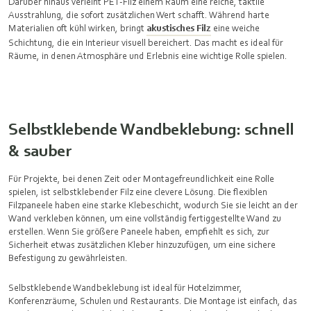
Darüber hinaus verleiht PET‑Filz einem Raum eine reiche, taktile
Ausstrahlung, die sofort zusätzlichen Wert schafft. Während harte
Materialien oft kühl wirken, bringt
akustisches Filz
eine weiche
Schichtung, die ein Interieur visuell bereichert. Das macht es ideal für
Räume, in denen Atmosphäre und Erlebnis eine wichtige Rolle spielen.
Selbstklebende Wandbeklebung: schnell
& sauber
Für Projekte, bei denen Zeit oder Montagefreundlichkeit eine Rolle
spielen, ist selbstklebender Filz eine clevere Lösung. Die flexiblen
Filzpaneele haben eine starke Klebeschicht, wodurch Sie sie leicht an der
Wand verkleben können, um eine vollständig fertiggestellte Wand zu
erstellen. Wenn Sie größere Paneele haben, empfiehlt es sich, zur
Sicherheit etwas zusätzlichen Kleber hinzuzufügen, um eine sichere
Befestigung zu gewährleisten.
Selbstklebende Wandbeklebung ist ideal für Hotelzimmer,
Konferenzräume, Schulen und Restaurants. Die Montage ist einfach, das