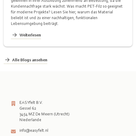
gewinnen in ihrer Ausbildung zunehmend an Bedeutung, da die
Kundennachfrage stark wächst. Was macht PET-Filz so geeignet
für moderne Projekte? Lesen Sie hier, warum das Material
beliebt ist und zu einer nachhaltigen, funktionalen
Lebensumgebung beiträgt.
Weiterlesen
Alle Blogs ansehen
EASYfelt B.V.
Gessel 62
3454 MZ De Meern (Utrecht)
info@easyfelt.nl