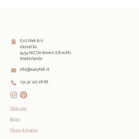
EASYfelt B.V.
Gessel 62
3454 MZ De Meern (Utrecht)
info@easyfelt.nl
+31 30 227 08 88
Über uns
Blogs
Fibers & Foams