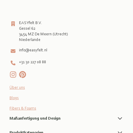
EASYfelt B.V.
Gessel 62
3454 MZ De Meern (Utrecht)
info@easyfelt.nl
+31 30 227 08 88
Über uns
Blogs
Fibers & Foams
Maßanfertigung und Design
Produktkategorien