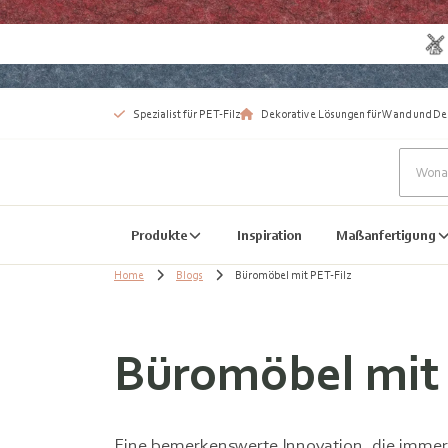
Spezialist für PET-Filz
Dekorative Lösungen für Wand und De
Produkte
Inspiration
Maßanfertigung
Home
Blogs
Büromöbel mit PET-Filz
Büromöbel mit 
Eine bemerkenswerte Innovation, die immer m