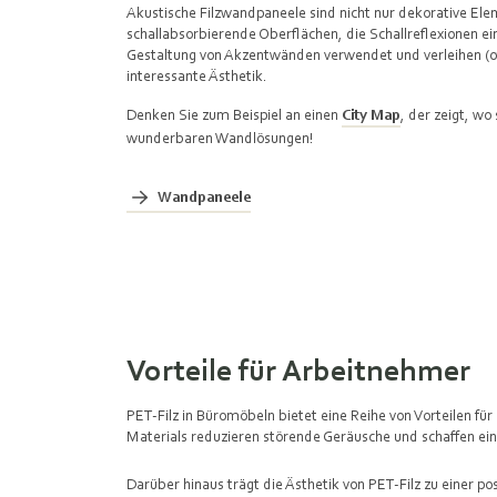
Akustische Filzwandpaneele sind nicht nur dekorative Ele
schallabsorbierende Oberflächen, die Schallreflexionen e
Gestaltung von Akzentwänden verwendet und verleihen (o
interessante Ästhetik.
Denken Sie zum Beispiel an einen
City Map
, der zeigt, wo
wunderbaren Wandlösungen!
Wandpaneele
Vorteile für Arbeitnehmer
PET-Filz in Büromöbeln bietet eine Reihe von Vorteilen fü
Materials reduzieren störende Geräusche und schaffen e
Darüber hinaus trägt die Ästhetik von PET-Filz zu einer po