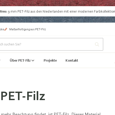
Neu:
9 mm
PET-Filz aus den Niederlanden
mit einer modernen Farbkollektio
cke
Maßanfertigung aus PET-Filz
Über PET-Filz
Projekte
Kontakt
PET-Filz
ehr Beachtung findet, ist PET-Filz. Dieses Material