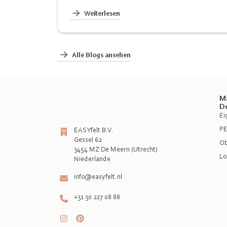
Weiterlesen
Alle Blogs ansehen
M
D
Ei
PE
EASYfelt B.V.
Gessel 62
Ob
3454 MZ De Meern (Utrecht)
Lo
info@easyfelt.nl
+31 30 227 08 88