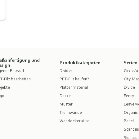
aßanfertigung und
Produktkategorien
Serien
esign
gener Entwurf
Divider
Circle Ar
T-Filz bearbeiten
PET-Filz kaufen?
City Ma
jekte
Plattenmaterial
Divide
go
Decke
Fency
Muster
LeaveM
Trennwände
Organic 
Wanddekoration
Panel
Scandina
Signatur