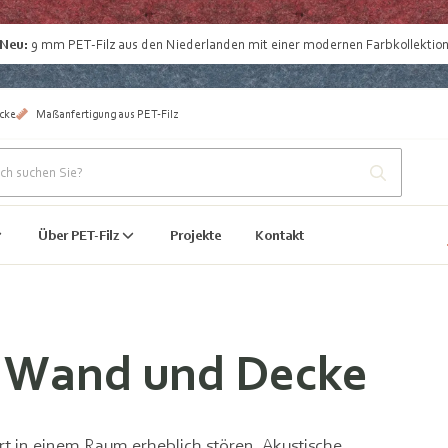
Neu:
9 mm
PET-Filz aus den Niederlanden
mit einer modernen Farbkollektio
cke
Maßanfertigung aus PET-Filz
Über PET-Filz
Projekte
Kontakt
ür Wand und Decke
t in einem Raum erheblich stören. Akustische