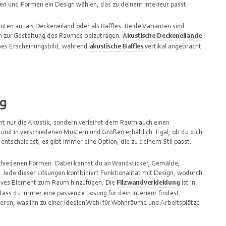
 und Formen ein Design wählen, das zu deinem Interieur passt.
nten an: als Deckeneiland oder als Baffles. Beide Varianten sind
ch zur Gestaltung des Raumes beizutragen.
Akustische Deckeneilande
rnes Erscheinungsbild, während
akustische Baffles
vertikal angebracht
ng
cht nur die Akustik, sondern verleihst dem Raum auch einen
en und in verschiedenen Mustern und Größen erhältlich. Egal, ob du dich
r entscheidest, es gibt immer eine Option, die zu deinem Stil passt.
rschiedenen Formen. Dabei kannst du an Wandsticker, Gemälde,
 Jede dieser Lösungen kombiniert Funktionalität mit Design, wodurch
atives Element zum Raum hinzufügen. Die
Filzwandverkleidung
ist in
ass du immer eine passende Lösung für dein Interieur findest.
tieren, was ihn zu einer idealen Wahl für Wohnräume und Arbeitsplätze