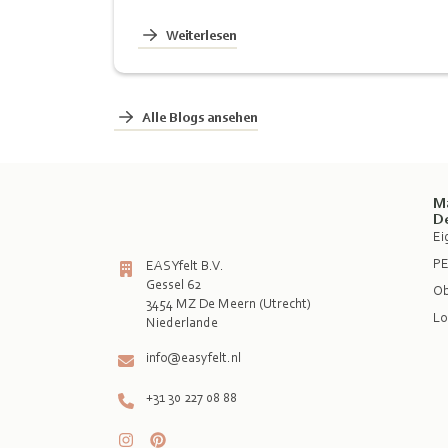
Weiterlesen
Alle Blogs ansehen
M
D
Ei
PE
EASYfelt B.V.
Gessel 62
Ob
3454 MZ De Meern (Utrecht)
Lo
info@easyfelt.nl
+31 30 227 08 88