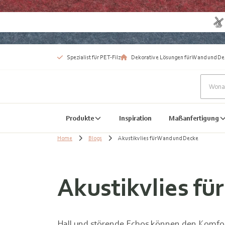
Spezialist für PET-Filz
Dekorative Lösungen für Wand und De
Produkte
Inspiration
Maßanfertigung
Home
Blogs
Akustikvlies für Wand und Decke
Akustikvlies f
Hall und störende Echos können den Komfor