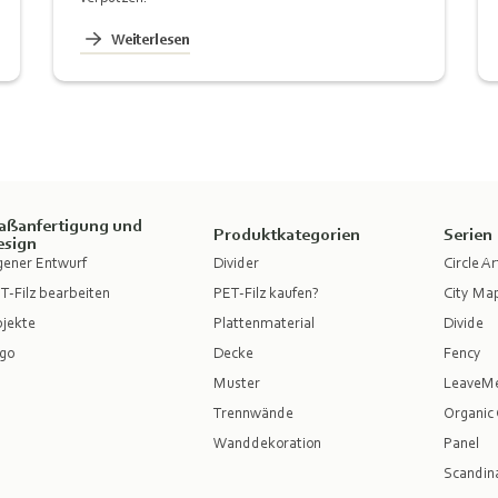
Weiterlesen
aßanfertigung und
Produktkategorien
Serien
esign
gener Entwurf
Divider
Circle Ar
T-Filz bearbeiten
PET-Filz kaufen?
City Ma
jekte
Plattenmaterial
Divide
go
Decke
Fency
Muster
LeaveM
Trennwände
Organic 
Wanddekoration
Panel
Scandina