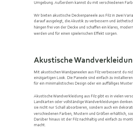
Umgebung. Außerdem kannst du mit verschiedenen Farben
Wir bieten akustische Deckenpaneele aus Filz in zwei Varia
darauf ausgelegt, die Akustik zu verbessern und ästhetis
hängen frei von der Decke und schaffen ein klares, mode
werden und für einen spielerischen Effekt sorgen.
Akustische Wandverkleidu
Mit
akustischen Wandpaneelen
aus Filz verbesserst du ni
einzigartigen Look. Die Paneele sind einfach zu installier
für ein minimalistisches Design oder ein auffälliges Muste
Akustische Wandverkleidung aus Filz gibt es in vielen ve
Landkarten oder vollständige Wandverkleidungen denken.
sie nicht nur Schall absorbieren, sondern auch ein dekor
verschiedenen Farben, Mustern und Größen erhältlich, sod
Darüber hinaus ist der Filz nachhaltig und einfach zu mon
macht.