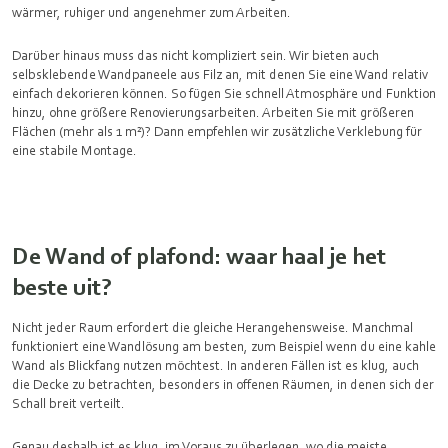
wärmer, ruhiger und angenehmer zum Arbeiten.
Darüber hinaus muss das nicht kompliziert sein. Wir bieten auch
selbsklebende Wandpaneele aus Filz an, mit denen Sie eine Wand relativ
einfach dekorieren können. So fügen Sie schnell Atmosphäre und Funktion
hinzu, ohne größere Renovierungsarbeiten. Arbeiten Sie mit größeren
Flächen (mehr als 1 m²)? Dann empfehlen wir zusätzliche Verklebung für
eine stabile Montage.
De Wand of plafond: waar haal je het
beste uit?
Nicht jeder Raum erfordert die gleiche Herangehensweise. Manchmal
funktioniert eine Wandlösung am besten, zum Beispiel wenn du eine kahle
Wand als Blickfang nutzen möchtest. In anderen Fällen ist es klug, auch
die Decke zu betrachten, besonders in offenen Räumen, in denen sich der
Schall breit verteilt.
Genau deshalb ist es klug, im Voraus zu überlegen, wo die meiste